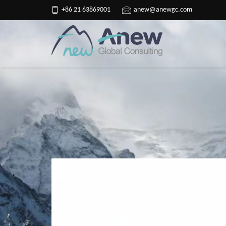
+86 21 63869001
anew@anewgc.com