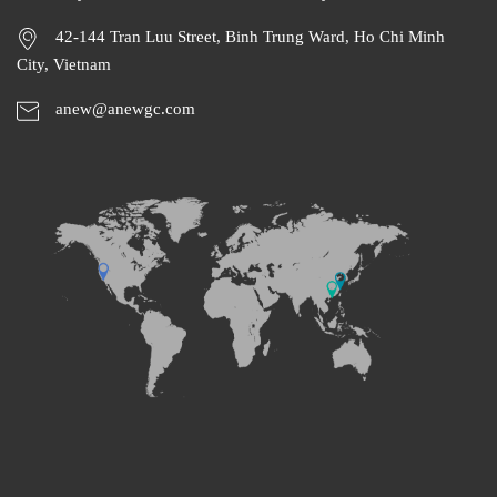
42-144 Tran Luu Street, Binh Trung Ward, Ho Chi Minh
City, Vietnam
anew@anewgc.com