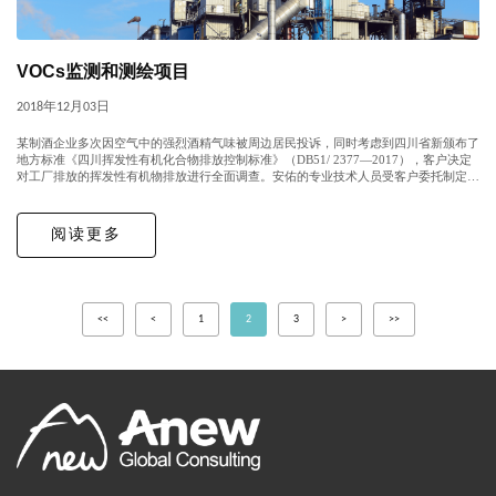
VOCs监测和测绘项目
2018年12月03日
某制酒企业多次因空气中的强烈酒精气味被周边居民投诉，同时考虑到四川省新颁布了
地方标准《四川挥发性有机化合物排放控制标准》（DB51/ 2377—2017），客户决定
对工厂排放的挥发性有机物排放进行全面调查。安佑的专业技术人员受客户委托制定了
详细的VOCs监测计划，根据监测结果模拟绘制了VOC扩散地图，确定了无组织...
阅读更多
<<
<
1
2
3
>
>>